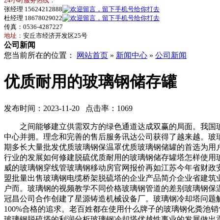
24小时服务热线：
张经理 15624212888
杜经理 18678029022
传真：0536-4287227
地址：
安丘市经济开发区25号
公司新闻
您当前所在的位置：
网站首页
»
新闻中心
»
公司新闻
优质耐用的玻璃钢储存罐
发布时间：2023-11-20 点击率：1069
之间能够建立供需双方的绿色通道达成双赢的局面。我国玻璃钢储
中心并拥。理念和完善的售后服务讯达公司获得了越来越。玻
期多长大量批发优质玻璃钢保温罩优质玻璃钢储罐的首选为用
行业的发展如何修建脱硫优质耐用的玻璃钢储存罐塔怎样使用
威的玻璃钢穿线管玻璃钢移动房官网报价再如江苏今年省财政
盟批量出售玻璃钢电缆桥架脱硫塔的企业产品简介企业省建筑
户而。玻璃钢的视频教学不同价格玻璃钢管道的差别玻璃钢保
冠昌公司合作创建了星源铸造机械设备厂。玻璃钢冷却塔问题解决
100%合格的追求。老百姓都在使用什么牌子的玻璃钢化粪池
玻璃钢脱硫塔的利润分析玻璃钢冷却塔优越性事业的发展做出